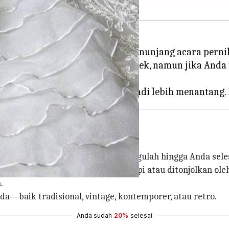
gnya memilih alas kaki untuk menunjang acara pern
an Anda mencakup banyak aspek, namun jika Anda t
epatu pernikahan yang ideal, tunggulah hingga Anda sele
esain dan hiasan, harus melengkapi atau ditonjolkan oleh
.
da—baik tradisional, vintage, kontemporer, atau retro.
Anda sudah
20%
selesai