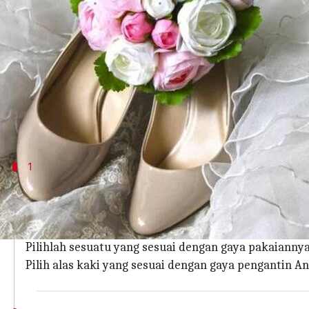
menulis
Dec 26, 2023
11:03 am
Handoko
Apa ceritanya
Pengantin wanita sering kali mengabaikan pentin
Kami menyadari bahwa daftar kebutuhan pernikah
berisiko mengalami sakit kaki di penghujung hari.
1
Pakaian Pernikahan
Bahkan jika Anda yakin telah menemukan sepasang s
Setiap aspek pakaian Anda, mulai dari warna hingga d
Pilihlah sesuatu yang sesuai dengan gaya pakaiannya
Pilih alas kaki yang sesuai dengan gaya pengantin An