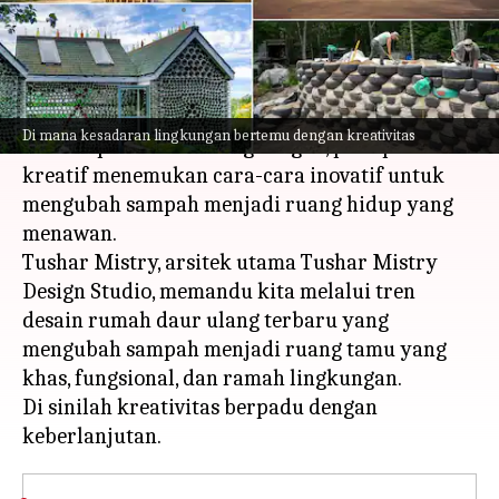
menulis
Sep 06, 2023
01:57 pm
Taufiq Al Jufri
Apa ceritanya
Seiring dengan meningkatnya fokus global
Di mana kesadaran lingkungan bertemu dengan kreativitas
terhadap kesadaran lingkungan, para pemikir
kreatif menemukan cara-cara inovatif untuk
mengubah sampah menjadi ruang hidup yang
menawan.
Tushar Mistry, arsitek utama Tushar Mistry
Design Studio, memandu kita melalui tren
desain rumah daur ulang terbaru yang
mengubah sampah menjadi ruang tamu yang
khas, fungsional, dan ramah lingkungan.
Di sinilah kreativitas berpadu dengan