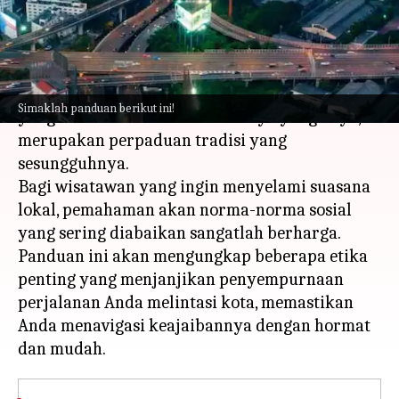
menulis
Apr 04, 2024
11:35 am
Handoko
Apa ceritanya
Bangkok, kota yang ramai dengan jalan-jalan
Simaklah panduan berikut ini!
yang ramai dan nilai-nilai budaya yang kaya,
merupakan perpaduan tradisi yang
sesungguhnya.
Bagi wisatawan yang ingin menyelami suasana
lokal, pemahaman akan norma-norma sosial
yang sering diabaikan sangatlah berharga.
Panduan ini akan mengungkap beberapa etika
penting yang menjanjikan penyempurnaan
perjalanan Anda melintasi kota, memastikan
Anda menavigasi keajaibannya dengan hormat