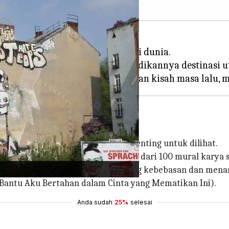
an seni urban paling menarik di dunia.
a di dinding-dindingnya, menjadikannya destinasi u
erlin, adalah galeri terbuka yang penting untuk dilihat.
pree, galeri ini memamerkan lebih dari 100 mural karya 
emberikan refleksi mendalam tentang kebebasan dan mena
, Bantu Aku Bertahan dalam Cinta yang Mematikan Ini).
Anda sudah
25%
selesai