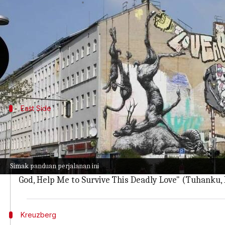
menulis
Apr 18, 2024
02:13 pm
Taufiq Al Jufri
Apa ceritanya
Berlin, Jerman, merupakan kanvas yang menampilk
Sejarah dan etos modern kota ini berpadu sempurn
East Side
Jelajahi East Side Gallery yang ikonik
East Side Gallery, yang terletak di sisa-sisa Tembok B
Membentang sepanjang 1,3 kilometer di tepi Sungai S
Simak panduan perjalanan ini
Situs bersejarah yang telah bertransformasi ini m
God, Help Me to Survive This Deadly Love" (Tuhanku
Kreuzberg