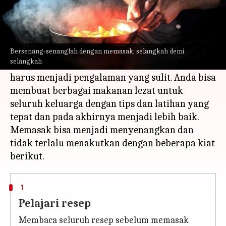
Apa ceritanya
Jika baru saja belajar memasak, Anda mungkin
tidak yakin harus memulai dari mana.
Bersenang-senanglah dengan memasak; selangkah demi
selangkah
Ingatlah bahwa memasak sebagai pemula tidak
harus menjadi pengalaman yang sulit. Anda bisa
membuat berbagai makanan lezat untuk
seluruh keluarga dengan tips dan latihan yang
tepat dan pada akhirnya menjadi lebih baik.
Memasak bisa menjadi menyenangkan dan
tidak terlalu menakutkan dengan beberapa kiat
1
Pelajari resep
Membaca seluruh resep sebelum memasak