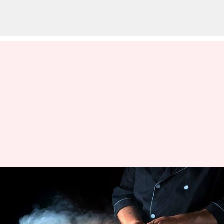
Edisi pemula: Cara-cara untuk
membiasakan diri memasak
menulis
May 09, 2023
10:46 am
Taufiq Al Jufri