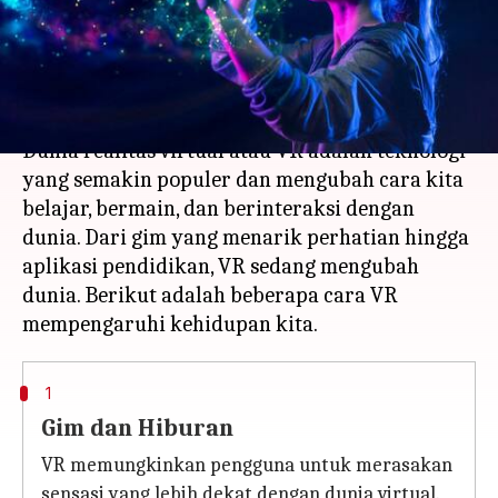
Lainnya.
menulis
Apr 24, 2023
02:21 pm
Shubham Gupta
Apa ceritanya
Dunia realitas virtual atau VR adalah teknologi
yang semakin populer dan mengubah cara kita
belajar, bermain, dan berinteraksi dengan
dunia. Dari gim yang menarik perhatian hingga
aplikasi pendidikan, VR sedang mengubah
dunia. Berikut adalah beberapa cara VR
1
Gim dan Hiburan
VR memungkinkan pengguna untuk merasakan
sensasi yang lebih dekat dengan dunia virtual.