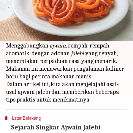
Apa ceritanya
Ajwain jalebi
adalah variasi unik dari makanan
manis tradisional India yang dikenal dengan
rasa khasnya.
Menggabungkan
ajwain,
rempah-rempah
aromatik, dengan adonan
jalebi
yang renyah,
menciptakan perpaduan rasa yang menarik.
Makanan ini menawarkan pengalaman kuliner
baru bagi pecinta makanan manis.
Dalam artikel ini, kita akan menjelajahi asal-
usul ajwain jalebi dan memberikan beberapa
Latar Belakang
Sejarah Singkat Ajwain Jalebi