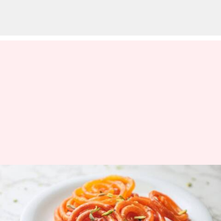
Cobalah Ajwain Jalebi untuk
Rasa Manis yang Unik
menulis
Sep 03, 2025
12:02 pm
Handoko