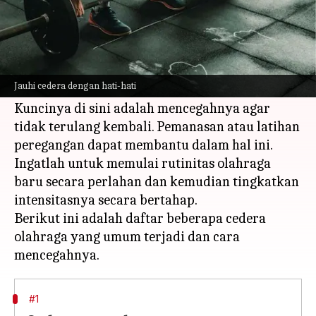
Apa ceritanya
Semua orang rentan terhadap cedera. Hal ini
dapat terjadi selama aktivitas sehari-hari,
Jauhi cedera dengan hati-hati
terutama saat berolahraga.
Kuncinya di sini adalah mencegahnya agar
tidak terulang kembali. Pemanasan atau latihan
peregangan dapat membantu dalam hal ini.
Ingatlah untuk memulai rutinitas olahraga
baru secara perlahan dan kemudian tingkatkan
intensitasnya secara bertahap.
Berikut ini adalah daftar beberapa cedera
olahraga yang umum terjadi dan cara
#1