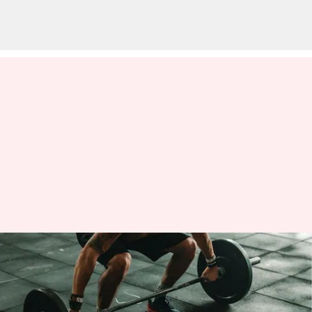
5 cedera olahraga yang umum
terjadi dan cara mencegahnya
menulis
Jun 15, 2023
01:16 pm
Taufiq Al Jufri