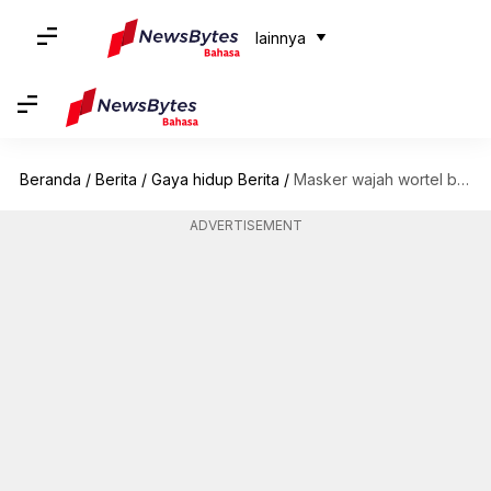
lainnya
Beranda
/
Berita
/
Gaya hidup Berita
/
Masker wajah wortel buatan sendiri untuk kulit bercahaya dan cantik
ADVERTISEMENT