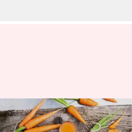
Masker wajah wortel buatan
sendiri untuk kulit bercahaya
dan cantik