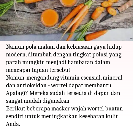
menulis
Feb 09, 2024
10:24 am
Bob
Apa ceritanya
Setiap orang mendambakan kulit yang kenyal,
bercahaya, dan tampak cantik.
Namun pola makan dan kebiasaan gaya hidup
modern, ditambah dengan tingkat polusi yang
parah mungkin menjadi hambatan dalam
mencapai tujuan tersebut.
Namun, mengandung vitamin esensial, mineral
dan antioksidan - wortel dapat membantu.
Apalagi? Mereka sudah tersedia di dapur dan
sangat mudah digunakan.
Berikut beberapa masker wajah wortel buatan
sendiri untuk meningkatkan kesehatan kulit