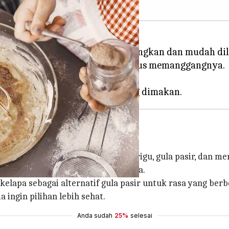
 adalah kegiatan yang menyenangkan dan mudah di
iptakan camilan lezat tanpa harus memanggangnya.
dak mengandung telur mentah.
ah bahan dasar seperti tepung terigu, gula pasir, dan me
 untuk membunuh bakteri berbahaya.
kelapa sebagai alternatif gula pasir untuk rasa yang be
 ingin pilihan lebih sehat.
Anda sudah
25%
selesai