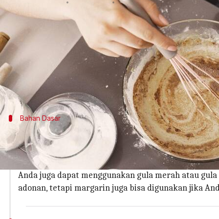
menulis
Sep 04, 2025
11:22 am
Handoko
Apa ceritanya
Membuat adonan kue yang bisa dimakan di rumah
Dengan bahan-bahan sederhana, Anda dapat menc
Adonan kue ini aman untuk dikonsumsi karena ti
Bahan Dasar
Pilih Bahan Dasar yang Tepat
Untuk membuat adonan kue yang bisa dimakan, pilihl
Pastikan tepung terigu dipanaskan terlebih dahulu
Anda juga dapat menggunakan gula merah atau gula 
adonan, tetapi margarin juga bisa digunakan jika Anda