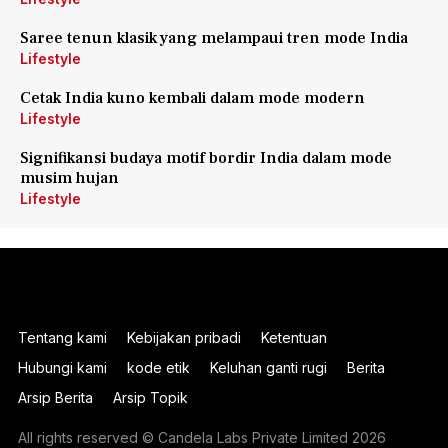
Saree tenun klasik yang melampaui tren mode India
Lifestyle
Cetak India kuno kembali dalam mode modern
Lifestyle
Signifikansi budaya motif bordir India dalam mode
musim hujan
Lifestyle
Tentang kami
Kebijakan pribadi
Ketentuan
Hubungi kami
kode etik
Keluhan ganti rugi
Berita
Arsip Berita
Arsip Topik
All rights reserved © Candela Labs Private Limited 2026