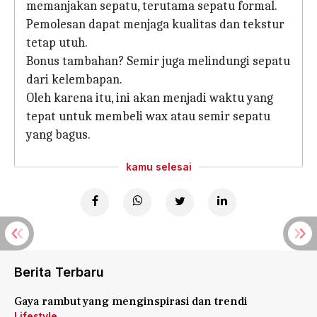
memanjakan sepatu, terutama sepatu formal.
Pemolesan dapat menjaga kualitas dan tekstur
tetap utuh.
Bonus tambahan? Semir juga melindungi sepatu
dari kelembapan.
Oleh karena itu, ini akan menjadi waktu yang
tepat untuk membeli wax atau semir sepatu
yang bagus.
kamu selesai
Berita Terbaru
Gaya rambut yang menginspirasi dan trendi
Lifestyle