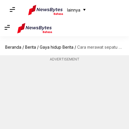
lainnya
Beranda
/
Berita
/
Gaya hidup Berita
/
Cara merawat sepatu di musim hujan ini
ADVERTISEMENT