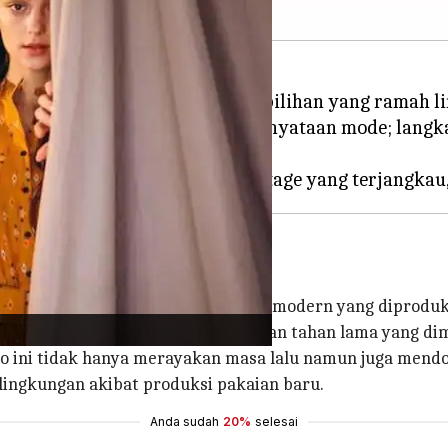
, cara berhemat muncul sebagai pilihan yang ramah 
ang bekas lebih dari sekadar pernyataan mode; lan
sangat kontras dengan produk ritel modern yang diproduk
buat dengan cermat menggunakan bahan tahan lama yang d
ini tidak hanya merayakan masa lalu namun juga mendo
ingkungan akibat produksi pakaian baru.
Anda sudah
20%
selesai