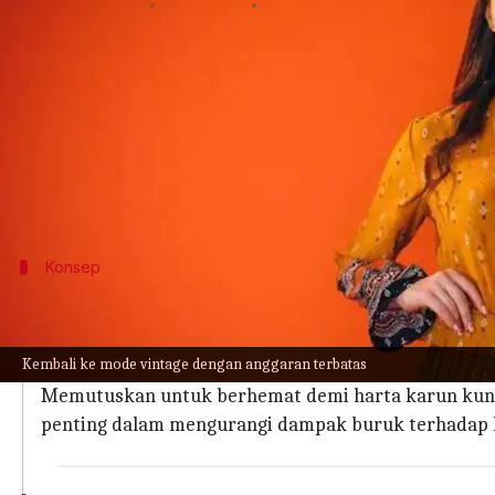
menulis
Mar 28, 2024
12:07 pm
Handoko
Apa ceritanya
Ketika mode cepat
(Fast Fashion)
terus merajalela
Menciptakan koleksi pakaian vintage melalui bar
lalu dan keputusan sadar lingkungan.
Konsep
Daya Tarik Gaya Busana Vintage
Pakaian vintage menonjol karena individualitasnya, 
Kembali ke mode vintage dengan anggaran terbatas
Setiap karya adalah sebuah narasi, sering kali di
Memutuskan untuk berhemat demi harta karun kuno 
penting dalam mengurangi dampak buruk terhadap l