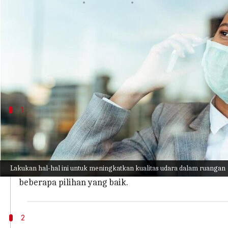
menulis
Nov 08, 2023
01:39 pm
Taufiq Al Jufri
Apa ceritanya
Kabut asap tebal saat ini telah menyelimuti lang
diperkirakan akan memburuk dalam 15 hingga 20 
1
Beli tanaman dalam ruangan
Meskipun banyak yang menganggap tanaman dalam ru
udara alami yang dapat membantu Anda bernapas lebi
Lakukan hal-hal ini untuk meningkatkan kualitas udara dalam ruangan
trikloroetana dari udara dan menggantinya dengan ok
beberapa pilihan yang baik.
2