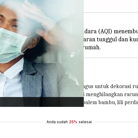
it Delhi-NCR saat indeks kualitas udara (AQI) menemb
hari mendatang karena pembakaran tunggul dan kura
angan sebagai tambahan yang bagus untuk dekorasi rum
h baik. Secara ilmiah, tanaman ini menghilangkan racun
sigen. Tanaman ivy Inggris, ficus, palem bambu, lili per
Anda sudah
25%
selesai