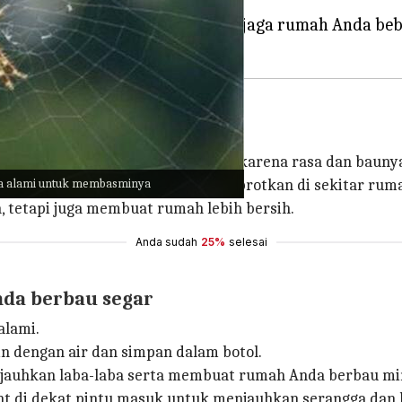
ya, dan sulit disingkirkan.
n bebas bahan kimia untuk menjaga rumah Anda beba
n baunya yang asam
fektif untuk membasmi laba-laba karena rasa dan baunya y
ra alami untuk membasminya
 simpan dalam botol semprot. Semprotkan di sekitar rum
 tetapi juga membuat rumah lebih bersih.
Anda sudah
25%
selesai
da berbau segar
alami.
 dengan air dan simpan dalam botol.
auhkan laba-laba serta membuat rumah Anda berbau min
nt di dekat pintu masuk untuk menjauhkan serangga dan l