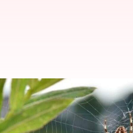
Cara alami untuk mengusir laba-
menulis
Mar 30, 2023
03:28 pm
Taufiq Al Jufri
Apa ceritanya
Laba-laba tidak hanya kotor, tetapi juga menyebar