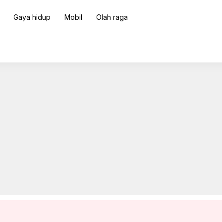
Gaya hidup
Mobil
Olah raga
usir laba-laba dari rumah
ADVERTISEMENT