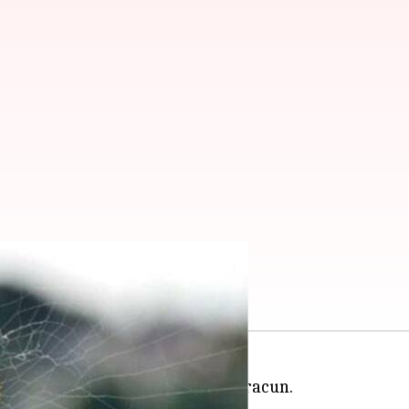
laba dari rumah
kan penyakit dan sering kali beracun.