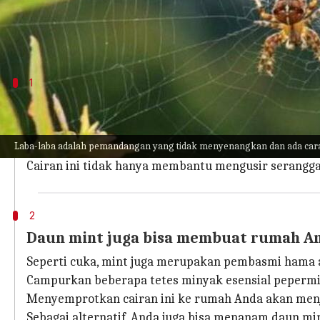
Selain itu, beberapa jenis laba-laba sangat berbaha
Artikel berikut mencantumkan cara-cara alami da
1
Semprotan cuka efektif karena rasa da
Cuka adalah pengendali hama organik yang bekerja e
Laba-laba adalah pemandangan yang tidak menyenangkan dan ada ca
Campur cuka dan air dengan takaran yang sama lalu
Cairan ini tidak hanya membantu mengusir serangga,
2
Daun mint juga bisa membuat rumah An
Seperti cuka, mint juga merupakan pembasmi hama 
Campurkan beberapa tetes minyak esensial pepermin
Menyemprotkan cairan ini ke rumah Anda akan menj
Sebagai alternatif, Anda juga bisa menanam daun mi