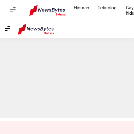
Hiburan
Teknologi
Gay
Beranda
/
Berita
/
Gaya hidup Berita
/
Strategi untuk mengelola stres karena ujian
hid
ADVERTISEMENT