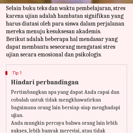
untuk melakukan yang terbaik.
Selain buku teks dan waktu pembelajaran, stres
karena ujian adalah hambatan signifikan yang
harus diatasi oleh para siswa dalam perjalanan
mereka menuju kesuksesan akademis.
Berikut adalah beberapa hal mendasar yang
dapat membantu seseorang mengatasi stres
TIp 1
Hindari perbandingan
Pertimbangkan apa yang dapat Anda capai dan
cobalah untuk tidak mengkhawatirkan
bagaimana orang lain bersiap-siap menghadapi
ujian.
Anda mungkin percaya bahwa orang lain lebih
sukses, lebih banyak merevisi, atau tidak