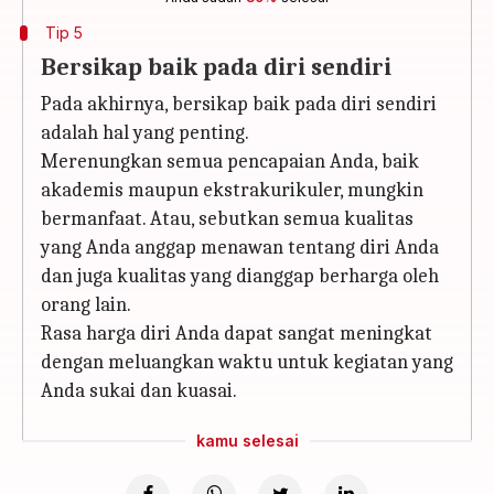
Tip 5
Bersikap baik pada diri sendiri
Pada akhirnya, bersikap baik pada diri sendiri
adalah hal yang penting.
Merenungkan semua pencapaian Anda, baik
akademis maupun ekstrakurikuler, mungkin
bermanfaat. Atau, sebutkan semua kualitas
yang Anda anggap menawan tentang diri Anda
dan juga kualitas yang dianggap berharga oleh
orang lain.
Rasa harga diri Anda dapat sangat meningkat
dengan meluangkan waktu untuk kegiatan yang
Anda sukai dan kuasai.
kamu selesai