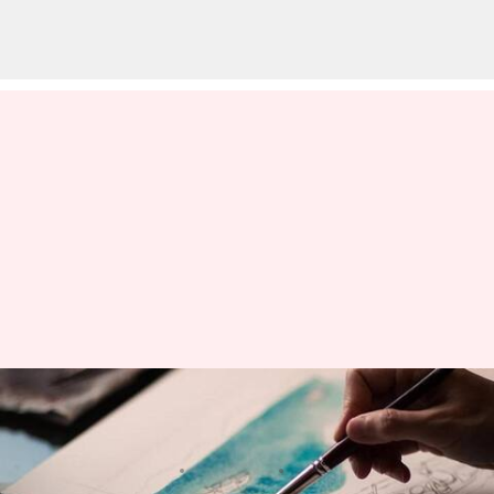
Cara mengatasi stres dengan
hobi
menulis
Oct 27, 2023
11:28 am
Taufiq Al Jufri