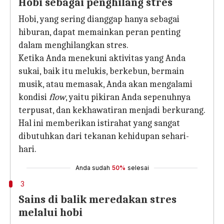
Hobi sebagai penghilang stres
Hobi, yang sering dianggap hanya sebagai
hiburan, dapat memainkan peran penting
dalam menghilangkan stres.
Ketika Anda menekuni aktivitas yang Anda
sukai, baik itu melukis, berkebun, bermain
musik, atau memasak, Anda akan mengalami
kondisi
flow
, yaitu pikiran Anda sepenuhnya
terpusat, dan kekhawatiran menjadi berkurang.
Hal ini memberikan istirahat yang sangat
dibutuhkan dari tekanan kehidupan sehari-
hari.
Anda sudah
50%
selesai
3
Sains di balik meredakan stres
melalui hobi