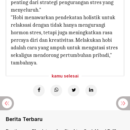
penting dari strategi pengurangan stres yang
menyeluruh."
"Hobi menawarkan pendekatan holistik untuk
relaksasi dengan tidak hanya mengurangi
hormon stres, tetapi juga meningkatkan rasa
percaya diri dan kreativitas. Melakukan hobi
adalah cara yang ampuh untuk mengatasi stres
sekaligus mendorong pertumbuhan pribadi,"
tambahnya.
kamu selesai
Berita Terbaru