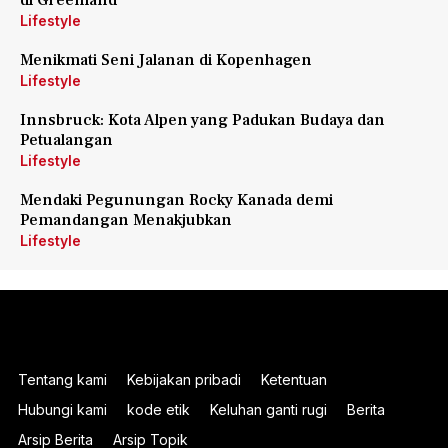
di Greenland
Lifestyle
Menikmati Seni Jalanan di Kopenhagen
Lifestyle
Innsbruck: Kota Alpen yang Padukan Budaya dan
Petualangan
Lifestyle
Mendaki Pegunungan Rocky Kanada demi
Pemandangan Menakjubkan
Lifestyle
Tentang kami
Kebijakan pribadi
Ketentuan
Hubungi kami
kode etik
Keluhan ganti rugi
Berita
Arsip Berita
Arsip Topik