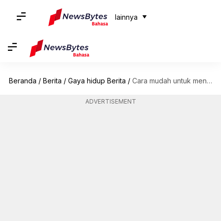
lainnya
Beranda
/
Berita
/
Gaya hidup Berita
/
Cara mudah untuk meningkatkan tampilan jaket denim Anda
ADVERTISEMENT