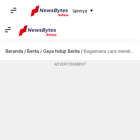
lainnya
Beranda
/
Berita
/
Gaya hidup Berita
/
Bagaimana cara memilih gorden untuk menambah daya tarik dalam rumah Anda?
ADVERTISEMENT