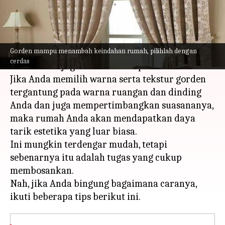
menulis
Apr 06, 2023
12:51 pm
Handoko
Apa ceritanya
Gorden mampu menambah keindahan rumah, pilihlah dengan
Gorden mampu menambah keindahan ruangan
cerdas
Anda selain juga memberikan privasi.
Jika Anda memilih warna serta tekstur gorden
tergantung pada warna ruangan dan dinding
Anda dan juga mempertimbangkan suasananya,
maka rumah Anda akan mendapatkan daya
tarik estetika yang luar biasa.
Ini mungkin terdengar mudah, tetapi
sebenarnya itu adalah tugas yang cukup
membosankan.
Nah, jika Anda bingung bagaimana caranya,