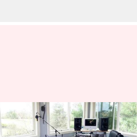
Inilah cara membuat ruang
musik di rumah
menulis
Feb 23, 2024
11:46 am
Bob