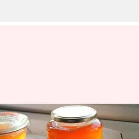
Cara membuat jeli apel di
rumah
menulis
Apr 13, 2023
11:02 am
Handoko