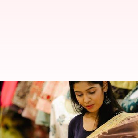
Revitalisasi sari-sari lama Anda 
menulis
Feb 01, 2024
12:37 pm
Taufiq Al Jufri
Apa ceritanya
Apakah Anda memiliki koleksi sari tua yang berde