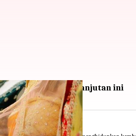
dengan ide-ide berkelanjutan ini
bu di lemari pakaian Anda?