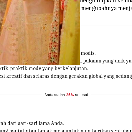
ra inovatif dan praktis untuk menghidupkan kembal
an kembali sari-sari lama Anda, mengubahnya menjad
engubahnya menjadi pakaian yang modis.
ajaiban jahitan, Anda dapat memiliki pakaian yang unik
tik-praktik mode yang berkelanjutan.
i kreatif dan selaras dengan gerakan global yang sedan
Anda sudah
25%
selesai
 dari sari-sari lama Anda.
sarung bantal, atau taplak meja untuk memberikan sentuh