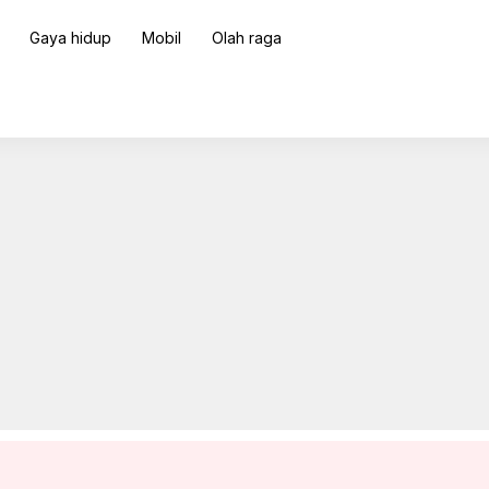
Gaya hidup
Mobil
Olah raga
 lama Anda dengan ide-ide berkelanjutan ini
ADVERTISEMENT