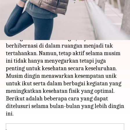
menulis
Dec 13, 2023
10:40 am
Taufiq Al Jufri
Apa ceritanya
Saat dunia diselimuti suasana dingin yang
tenang selama musim dingin, daya tarik untuk
berhibernasi di dalam ruangan menjadi tak
tertahankan. Namun, tetap aktif selama musim
ini tidak hanya menyegarkan tetapi juga
penting untuk kesehatan secara keseluruhan.
Musim dingin menawarkan kesempatan unik
untuk ikut serta dalam berbagai kegiatan yang
meningkatkan kesehatan fisik yang optimal.
Berikut adalah beberapa cara yang dapat
ditelusuri selama bulan-bulan yang lebih dingin