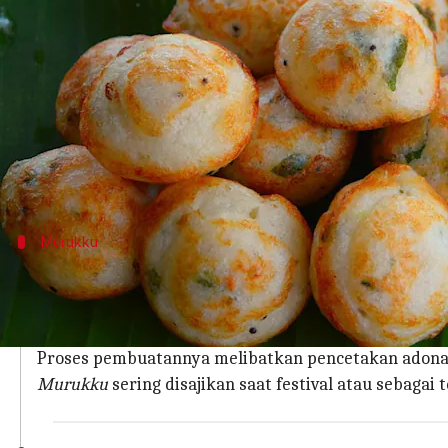
menulis
Jan 20, 2026
11:46 am
Handoko
Apa ceritanya
Tepung beras adalah bahan serbaguna yang sering
Salah satu cara terbaik untuk menikmatinya ada
Camilan ini tidak hanya mudah dibuat, tetapi jug
Murukku
Murukku: Camilan Tradisional
Murukku
adalah salah satu camilan paling populer di
Dibuat dari campuran tepung beras dan lentil, muru
Proses pembuatannya melibatkan pencetakan adonan 
Murukku
sering disajikan saat festival atau sebaga