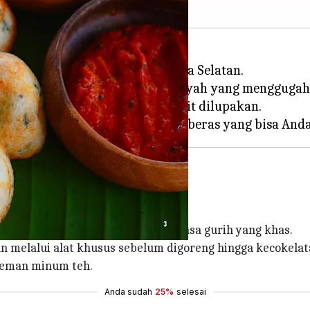
 digunakan dalam masakan India Selatan.
lah dengan membuat camilan renyah yang menggugah 
a menawarkan rasa unik yang sulit dilupakan.
 India Selatan.
kku memiliki tekstur renyah dan rasa gurih yang khas.
melalui alat khusus sebelum digoreng hingga kecokelat
i teman minum teh.
Anda sudah
25%
selesai