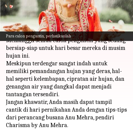
pengantin musim hujan
menulis
Aug 03, 2023
11:24 am
Taufiq Al Jufri
Apa ceritanya
Para calon pengantin, perhatikanlah
Memanggil semua calon pengantin yang sedang
bersiap-siap untuk hari besar mereka di musim
hujan ini.
Meskipun terdengar sangat indah untuk
memiliki pemandangan hujan yang deras, hal-
hal seperti kelembapan, cipratan air hujan, dan
genangan air yang dangkal dapat menjadi
tantangan tersendiri.
Jangan khawatir, Anda masih dapat tampil
cantik di hari pernikahan Anda dengan tips-tips
dari perancang busana Anu Mehra, pendiri