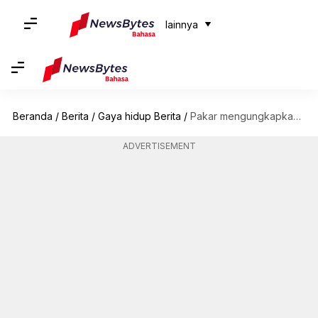
lainnya
Beranda
/
Berita
/
Gaya hidup Berita
/
Pakar mengungkapkan apa yang boleh dan tidak boleh dilakukan untuk calon pengantin musim hujan
ADVERTISEMENT