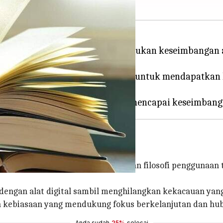
ari kehidupan sehari-hari, menemukan keseimbangan 
n seiring dengan upaya individu untuk mendapatkan
Life in a Noisy World'
 World
karya Cal Newport menyajikan filosofi penggunaan 
 dengan alat digital sambil menghilangkan kekacauan y
kebiasaan yang mendukung fokus berkelanjutan dan hu
Anda sudah
25%
selesai