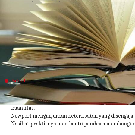
menulis
Mar 15, 2024
10:39 am
Bob
Apa ceritanya
Di era di mana teknologi sudah menjadi bagian d
nyata sangatlah penting.
Konsep detoks digital semakin mendapat perhatia
cengkeraman layar.
Buku 1
'Digital Minimalism: Choosing a Focused 
Digital Minimalism: Choosing a Focused Life in a Noisy
kuantitas.
Newport menganjurkan keterlibatan yang disengaja
Nasihat praktisnya membantu pembaca membangun 