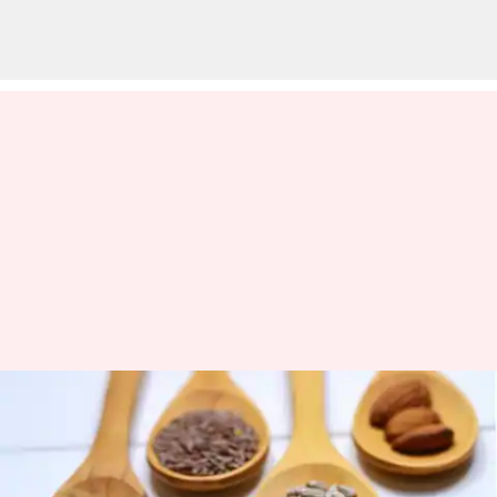
Biji-bijian yang akan
menyempurnakan sarapan
Anda