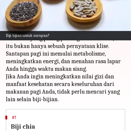
menulis
Nov 07, 2023
11:51 am
Taufiq Al Jufri
Apa ceritanya
Mereka mengatakan bahwa sarapan adalah
Biji-bijian untuk sarapan?
makanan yang paling penting dalam sehari, dan
itu bukan hanya sebuah pernyataan klise.
Santapan pagi ini memulai metabolisme,
meningkatkan energi, dan menahan rasa lapar
Anda hingga waktu makan siang.
Jika Anda ingin meningkatkan nilai gizi dan
manfaat kesehatan secara keseluruhan dari
makanan pagi Anda, tidak perlu mencari yang
#1
Biji chia