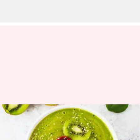
Mangkuk smoothie sayuran
untuk kulit bercahaya
menulis
Apr 10, 2024
12:56 pm
Taufiq Al Jufri