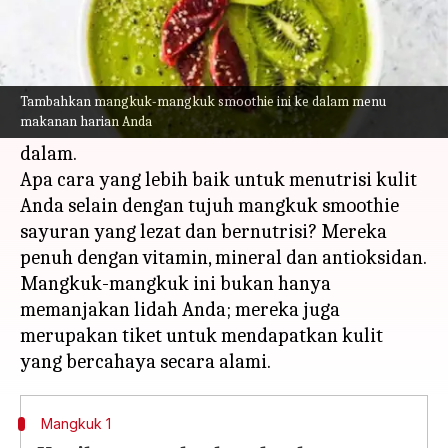
Apa ceritanya
Selamat datang di dunia sayuran yang baik
untuk kulit Anda!
Tambahkan mangkuk-mangkuk smoothie ini ke dalam menu
makanan harian Anda
Kulit yang bercahaya benar-benar dimulai dari
dalam.
Apa cara yang lebih baik untuk menutrisi kulit
Anda selain dengan tujuh mangkuk smoothie
sayuran yang lezat dan bernutrisi? Mereka
penuh dengan vitamin, mineral dan antioksidan.
Mangkuk-mangkuk ini bukan hanya
memanjakan lidah Anda; mereka juga
merupakan tiket untuk mendapatkan kulit
Mangkuk 1