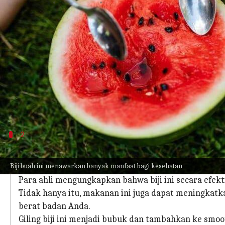
menulis
Nov 22, 2023
12:34 pm
Bob
Apa ceritanya
Anda tidak "menyemai" kedatangan ini!
Kebanyakan dari kita memakan buah-buahan dan m
buah-buahan kaya akan nutrisi dan bisa dimakan
Nah, berikut beberapa buah umum yang mengandun
2
Biji pepaya
Biji buah ini menawarkan banyak manfaat bagi kesehatan
Biji pepaya yang kecil dan berwarna hitam meski sed
Para ahli mengungkapkan bahwa biji ini secara efek
Tidak hanya itu, makanan ini juga dapat meningkatk
berat badan Anda.
Giling biji ini menjadi bubuk dan tambahkan ke smooth