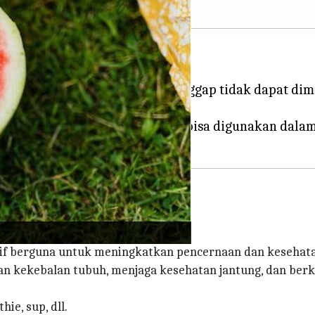
embuang bijinya karena dianggap tidak dapat dima
?
g biji yang bisa dimakan dan bisa digunakan dala
ikit pahit, namun berkhasiat.
tif berguna untuk meningkatkan pencernaan dan kesehata
an kekebalan tubuh, menjaga kesehatan jantung, dan berk
ie, sup, dll.