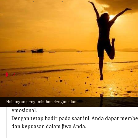
menulis
Nov 29, 2023
10:36 am
Bob
Apa ceritanya
Dalam upaya mengejar kesejahteraan fisik tanpa he
Mencapai keseimbangan yang harmonis antara pik
Di sini kita akan memahami cara-cara mendalam
2
Kembangkan perhatian
Rangkullah kekuatan transformatif dari kesadaran 
Hubungan penyembuhan dengan alam
Meditasi teratur dan latihan pernapasan dalam ber
emosional.
Dengan tetap hadir pada saat ini, Anda dapat membe
dan kepuasan dalam jiwa Anda.