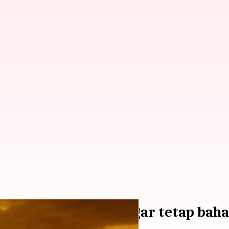
 menjaga jiwa Anda agar tetap baha