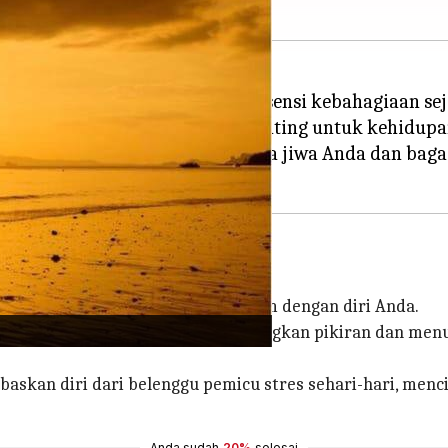
nti, kita sering mengabaikan esensi kebahagiaan sejat
iran, tubuh, dan jiwa sangat penting untuk kehidu
 namun praktis untuk memelihara jiwa Anda dan bag
untuk menjalin hubungan mendalam dengan diri Anda.
tindak sebagai katalisator, menenangkan pikiran dan m
baskan diri dari belenggu pemicu stres sehari-hari, men
Anda sudah
20%
selesai