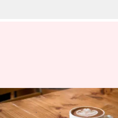
Benamkan Diri Anda Dalam
Budaya Kedai Kopi Wina
menulis
Apr 02, 2024
10:51 am
Handoko