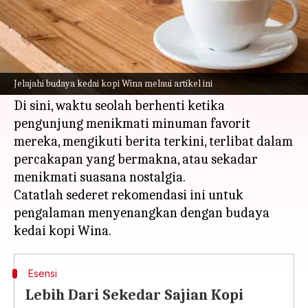
Apa ceritanya
Kedai kopi besar di Wina bukan sekadar kafe
biasa namun merupakan pusat budaya penting
Jelajahi budaya kedai kopi Wina melaui artikel ini
yang kaya akan sejarah.
Di sini, waktu seolah berhenti ketika
pengunjung menikmati minuman favorit
mereka, mengikuti berita terkini, terlibat dalam
percakapan yang bermakna, atau sekadar
menikmati suasana nostalgia.
Catatlah sederet rekomendasi ini untuk
pengalaman menyenangkan dengan budaya
Esensi
Lebih Dari Sekedar Sajian Kopi