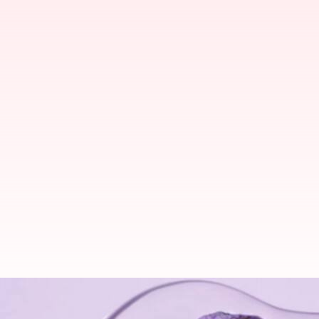
Bakuchiol: Sumber retinol nabati