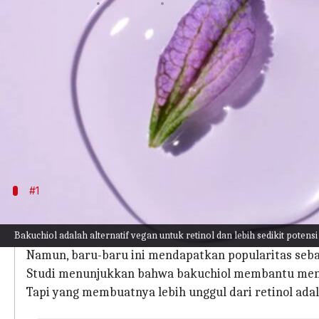
menulis
Apr 05, 2023
11:36 am
Handoko
Apa ceritanya
Jika Anda seorang ahli perawatan kulit, Anda pas
Sementara retinol adalah bahan yang sangat baik u
Di sinilah bakuchiol sebagai alternatif vegan munc
Bakuchiol berasal dari tanaman bakuchi dan mer
#1
Apa itu Bakuchiol?
Bakuchiol adalah alternatif vegan untuk retinol dan lebih sedikit potensi 
Bakuchiol adalah bahan perawatan kulit nabati yang
Namun, baru-baru ini mendapatkan popularitas sebaga
Studi menunjukkan bahwa bakuchiol membantu menceg
Tapi yang membuatnya lebih unggul dari retinol ada