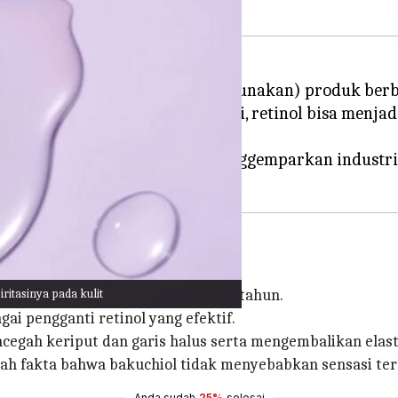
ti pernah mendengar (dan menggunakan) produk berba
ntuk menghindari penuaan dini, retinol bisa menjadi 
ul.
upakan bahan terbaru yang menggemparkan industri
iritasinya pada kulit
 telah digunakan selama bertahun-tahun.
i pengganti retinol yang efektif.
ah keriput dan garis halus serta mengembalikan elastis
lah fakta bahwa bakuchiol tidak menyebabkan sensasi terb
Anda sudah
25%
selesai