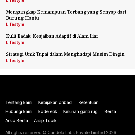
Lifestyle
Mengungkap Kemampuan Terbang yang Senyap dari
Burung Hantu
Lifestyle
Kulit Badak: Keajaiban Adaptif di Alam Liar
Lifestyle
Strategi Unik Tupai dalam Menghadapi Musim Dingin
Lifestyle
Tentang kami
Kebijakan pribadi
Ketentuan
Hubungi kami
kode etik
Keluhan ganti rugi
Berita
Arsip Berita
Arsip Topik
All rights reserved © Candela Labs Private Limited 2026