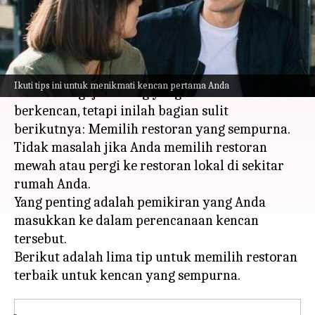
menulis
Mar 29, 2023
11:31 am
Handoko
Apa ceritanya
Jadi, Anda akhirnya menemukan keberanian
Ikuti tips ini untuk menikmati kencan pertama Anda
untuk mengajak orang yang Anda sukai
berkencan, tetapi inilah bagian sulit
berikutnya: Memilih restoran yang sempurna.
Tidak masalah jika Anda memilih restoran
mewah atau pergi ke restoran lokal di sekitar
rumah Anda.
Yang penting adalah pemikiran yang Anda
masukkan ke dalam perencanaan kencan
tersebut.
Berikut adalah lima tip untuk memilih restoran