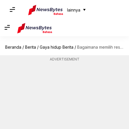
lainnya
Beranda
/
Berita
/
Gaya hidup Berita
/
Bagaimana memilih restoran yang sempurna untuk kencan pertama Anda
ADVERTISEMENT