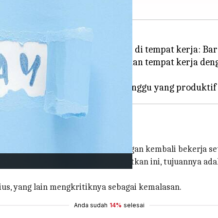
ih dan rangkul tren revolusioner di tempat kerja: 
Australia, tren ini menggemparkan tempat kerja den
t kerja.
nday'?
n karena mereka harus dengan enggan kembali bekerja se
it mungkin pada hari yang menakutkan ini, tujuannya ada
us, yang lain mengkritiknya sebagai kemalasan.
Anda sudah
14%
selesai