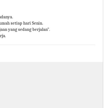
udanya.
umah setiap hari Senin.
an yang sedang berjalan".
ja.