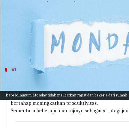
menulis
May 31, 2023
12:26 pm
Taufiq Al Jufri
Apa ceritanya
Ucapkan selamat tinggal pada hari Senin yang sed
Menciptakan kesan yang signifikan, khususnya di 
yang meningkatkan produktivitas mereka di tempa
#1
Tentang apakah tren 'Bare Minimum Mo
Senin diam-diam tidak disukai oleh pekerja kantora
Bare Minimum Monday tidak melibatkan rapat dan bekerja dari rumah
Jadi, menganut filosofi melakukan pekerjaan sesedik
bertahap meningkatkan produktivitas.
Sementara beberapa memujinya sebagai strategi jeni