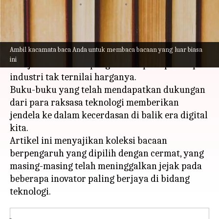
menulis
Mar 04, 2024
12:15 pm
Taufiq Al Jufri
Apa ceritanya
Ambil kacamata baca Anda untuk membaca bacaan yang luar biasa
Dalam dunia teknologi yang dinamis,
ini
kebijaksanaan dan pengalaman para pemimpin
industri tak ternilai harganya.
Buku-buku yang telah mendapatkan dukungan
dari para raksasa teknologi memberikan
jendela ke dalam kecerdasan di balik era digital
kita.
Artikel ini menyajikan koleksi bacaan
berpengaruh yang dipilih dengan cermat, yang
masing-masing telah meninggalkan jejak pada
beberapa inovator paling berjaya di bidang