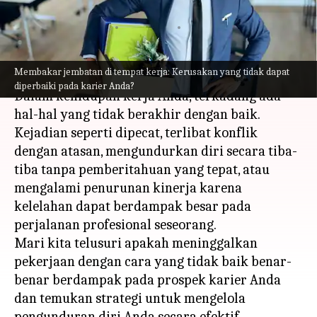
Anda
menulis
Jun 15, 2023
01:05 pm
Taufiq Al Jufri
Apa ceritanya
Membakar jembatan di tempat kerja: Kerusakan yang tidak dapat
diperbaiki pada karier Anda?
Dalam kehidupan kerja Anda, terkadang ada
hal-hal yang tidak berakhir dengan baik.
Kejadian seperti dipecat, terlibat konflik
dengan atasan, mengundurkan diri secara tiba-
tiba tanpa pemberitahuan yang tepat, atau
mengalami penurunan kinerja karena
kelelahan dapat berdampak besar pada
perjalanan profesional seseorang.
Mari kita telusuri apakah meninggalkan
pekerjaan dengan cara yang tidak baik benar-
benar berdampak pada prospek karier Anda
dan temukan strategi untuk mengelola