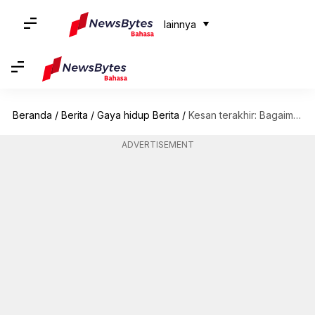
lainnya
Beranda
/
Berita
/
Gaya hidup Berita
/
Kesan terakhir: Bagaimana berhenti dengan cara yang buruk memengaruhi karier Anda
ADVERTISEMENT