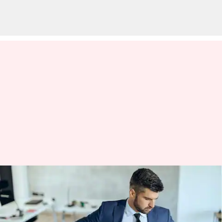
Kesan terakhir: Bagaimana
berhenti dengan cara yang
buruk memengaruhi karier