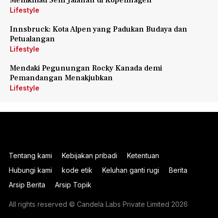
Menikmati Seni Jalanan di Kopenhagen
Lifestyle
Innsbruck: Kota Alpen yang Padukan Budaya dan
Petualangan
Lifestyle
Mendaki Pegunungan Rocky Kanada demi
Pemandangan Menakjubkan
Lifestyle
Tentang kami
Kebijakan pribadi
Ketentuan
Hubungi kami
kode etik
Keluhan ganti rugi
Berita
Arsip Berita
Arsip Topik
All rights reserved © Candela Labs Private Limited 2026