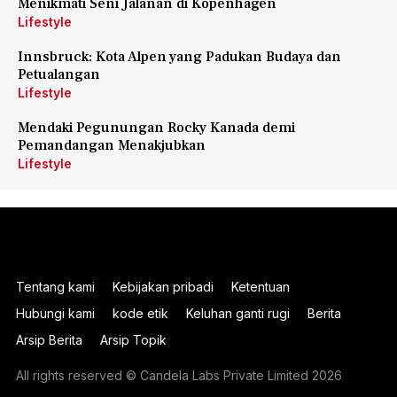
Menikmati Seni Jalanan di Kopenhagen
Lifestyle
Innsbruck: Kota Alpen yang Padukan Budaya dan
Petualangan
Lifestyle
Mendaki Pegunungan Rocky Kanada demi
Pemandangan Menakjubkan
Lifestyle
Tentang kami
Kebijakan pribadi
Ketentuan
Hubungi kami
kode etik
Keluhan ganti rugi
Berita
Arsip Berita
Arsip Topik
All rights reserved © Candela Labs Private Limited 2026