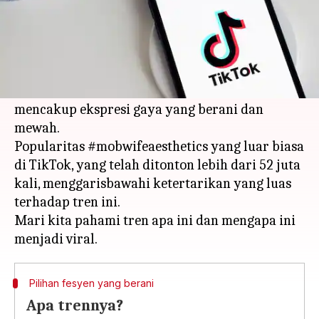
Apa ceritanya
Kebangkitan bulu dalam tren istri mafia tahun
2024 menandai perubahan besar dari gaya
minimalis ramping yang dulu dominan, yang
mencakup ekspresi gaya yang berani dan
mewah.
Popularitas #mobwifeaesthetics yang luar biasa
di TikTok, yang telah ditonton lebih dari 52 juta
kali, menggarisbawahi ketertarikan yang luas
terhadap tren ini.
Mari kita pahami tren apa ini dan mengapa ini
Pilihan fesyen yang berani
Apa trennya?