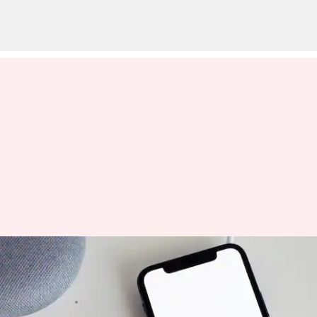
Mengungkap tren 'istri mafia'
di TikTok yang viral
menulis
Feb 06, 2024
12:04 pm
Bob