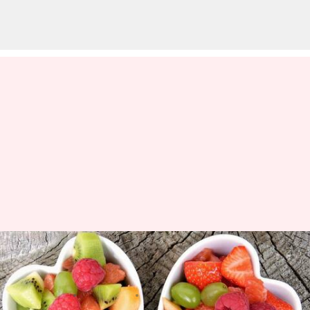
Kubus kekebalan: Semua
tentang tren kesehatan ini
menulis
Mar 19, 2024
11:36 am
Bob