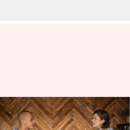
Coffee badging: Memahami
tren di tempat kerja ini
menulis
Nov 23, 2023
11:45 am
Taufiq Al Jufri