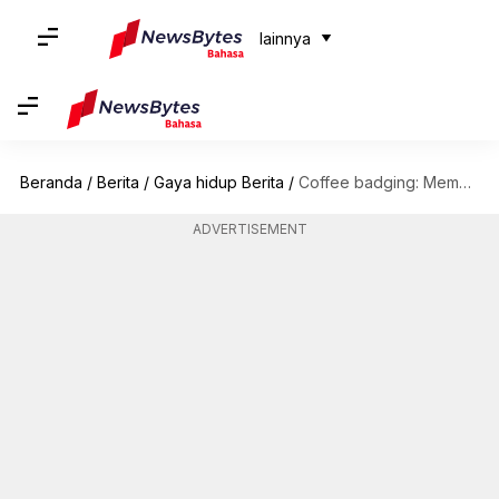
lainnya
Beranda
/
Berita
/
Gaya hidup Berita
/
Coffee badging: Memahami tren di tempat kerja ini
ADVERTISEMENT