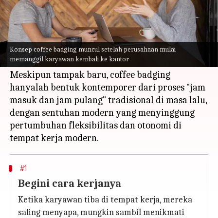
Apa ceritanya
Yang terbaru dari sederet istilah baru yang
muncul di tempat kerja akhir-akhir ini adalah
Konsep coffee badging muncul setelah perusahaan mulai
memanggil karyawan kembali ke kantor
coffee badging.
Meskipun tampak baru, coffee badging
hanyalah bentuk kontemporer dari proses "jam
masuk dan jam pulang" tradisional di masa lalu,
dengan sentuhan modern yang menyinggung
pertumbuhan fleksibilitas dan otonomi di
#1
Begini cara kerjanya
Ketika karyawan tiba di tempat kerja, mereka
saling menyapa, mungkin sambil menikmati