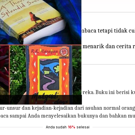
mengerti. Jika Anda ingin membaca tetapi tidak cuku
u sederhana yang memiliki plot menarik dan cerita 
enghidupkan kembali masa kecil mereka. Buku ini berisi k
r-unsur dan kejadian-kejadian dari asuhan normal orang 
aca sampai Anda menyelesaikan bukunya dan bahkan mun
Anda sudah
16%
selesai