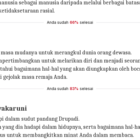
nusia sebagai manusia daripada melalui berbagai batasa
etidaksetaraan rasial.
Anda sudah
66%
selesai
an masa mudanya untuk merangkul dunia orang dewasa.
empertimbangkan untuk melarikan diri dan menjadi seora
i bagaimana hal-hal yang akan diungkapkan oleh bocah k
 gejolak masa remaja Anda.
Anda sudah
83%
selesai
ivakaruni
api dalam sudut pandang Drupadi.
n yang dia hadapi dalam hidupnya, serta bagaimana hal-hal
bagus untuk membangkitkan minat Anda dalam membaca.