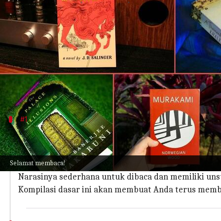
menulis
May 09, 2023
12:49 pm
Taufiq Al Jufri
Apa ceritanya
Membaca novel mungkin bukan keahlian Anda, kami 
terlambat untuk memulai.
Kuncinya di sini adalah memulai dengan buku-buk
#1
'Malgudi Days' oleh RK Narayan
Malgudi Days
sangat ideal bagi mereka yang ingin m
Selamat membaca!
sebuah kota fiktif di India Selatan.
Narasinya sederhana untuk dibaca dan memiliki unsu
Kompilasi dasar ini akan membuat Anda terus memb