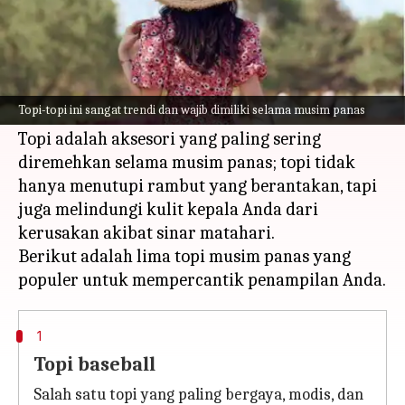
Apa ceritanya
Musim panas telah tiba sehingga kita akan
mencari kacamata hitam dan payung. Tapi
Topi-topi ini sangat trendi dan wajib dimiliki selama musim panas
jangan lupa untuk memakai topi.
Topi adalah aksesori yang paling sering
diremehkan selama musim panas; topi tidak
hanya menutupi rambut yang berantakan, tapi
juga melindungi kulit kepala Anda dari
kerusakan akibat sinar matahari.
Berikut adalah lima topi musim panas yang
1
Topi baseball
Salah satu topi yang paling bergaya, modis, dan