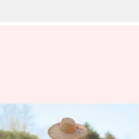
5 topi musim panas yang wajib
dimiliki setiap wanita
menulis
Apr 10, 2023
12:37 pm
Taufiq Al Jufri