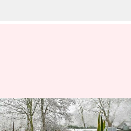
5 Tanaman Untuk Mewarnai
Taman Anda Di Musim Dingin
menulis
May 09, 2023
01:49 pm
Handoko