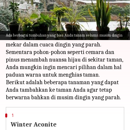
Apa ceritanya
Musim dingin bukanlah waktu terbaik untuk
tanaman. Beberapa tanaman akan layu
Ada berbagai tumbuhan yang bisa Anda tanam selama musim dingin
sementara kebanyakan dari mereka tidak
mekar dalam cuaca dingin yang parah.
Sementara pohon-pohon seperti cemara dan
pinus menambah nuansa hijau di sekitar taman,
Anda mungkin ingin mencari pilihan dalam hal
paduan warna untuk menghias taman.
Berikut adalah beberapa tanaman yang dapat
Anda tambahkan ke taman Anda agar tetap
1
Winter Aconite