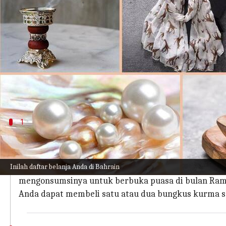
menulis
May 22, 2023
11:42 am
Taufiq Al Jufri
Apa ceritanya
Tidak ada liburan yang lengkap tanpa membawa p
Berbicara soal destinasi seperti Bahrain, yang t
yang wajib dilakukan.
1
Kurma
Tidak mungkin bepergian ke negara di Timur Tenga
Inilah daftar belanja Anda di Bahrain
Memiliki rasa yang manis dan sarat dengan berbagai
mengonsumsinya untuk berbuka puasa di bulan Ra
Anda dapat membeli satu atau dua bungkus kurma se