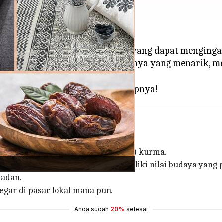
ulang beberapa pernak-pernik yang dapat menginga
erkenal dengan budaya dan tradisinya yang menarik, 
h tanpa menikmati (serta membeli!) kurma.
 manfaat kesehatan, buah ini memiliki nilai budaya yang
madan.
gar di pasar lokal mana pun.
Anda sudah
20%
selesai