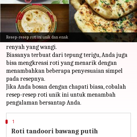
Apa ceritanya
Makanan pokok dalam kuliner tradisional
India, roti dapat disajikan dengan berbagai
Resep-resep roti ini unik dan enak
hidangan, baik itu dal panas atau sayuran
renyah yang wangi.
Biasanya terbuat dari tepung terigu, Anda juga
bisa mengkreasi roti yang menarik dengan
menambahkan beberapa penyesuaian simpel
pada resepnya.
Jika Anda bosan dengan chapati biasa, cobalah
resep-resep roti unik ini untuk menambah
1
Roti tandoori bawang putih