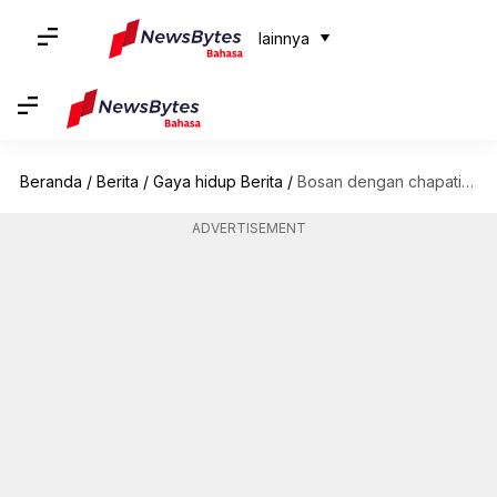
lainnya
Beranda
/
Berita
/
Gaya hidup Berita
/
Bosan dengan chapati biasa? Coba resep-resep unik roti ini
ADVERTISEMENT