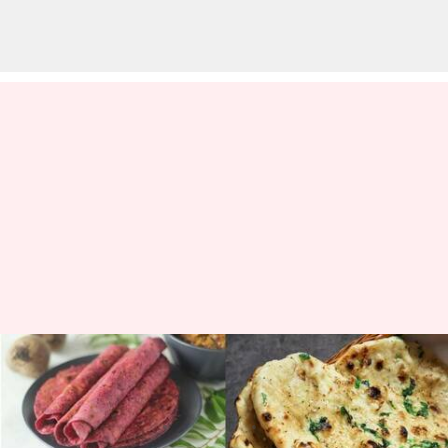
Bosan dengan chapati biasa?
Coba resep-resep unik roti ini
menulis
Mar 15, 2023
02:26 pm
Taufiq Al Jufri