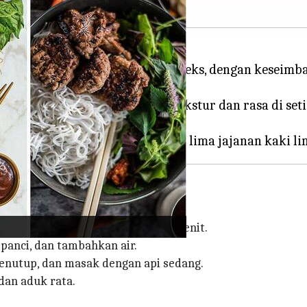
a yang sangat terasa dan kompleks, dengan keseimba
rkan, menawarkan berbagai tekstur dan rasa di setia
aat mengunjungi Vietnam.
engan sejumput garam selama 15 menit.
panci, dan tambahkan air.
enutup, dan masak dengan api sedang.
dan aduk rata.