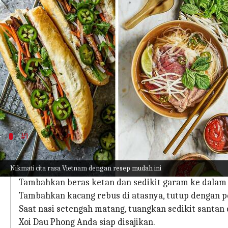
menulis
Feb 21, 2023
01:35 pm
Taufiq Al Jufri
Apa ceritanya
Jajanan kaki lima Vietnam terkenal akan bumbuny
panas.
Hidangannya seringkali terasa ringan dan menyega
Anda akan dimanjakan dengan berbagai pilihan s
#1
Xoi Dau Phong (nasi ketan kacang)
Nikmati cita rasa Vietnam dengan resep mudah ini
Bersihkan beras ketan dan tiriskan. Rebus kacang d
Tambahkan beras ketan dan sedikit garam ke dalam 
Tambahkan kacang rebus di atasnya, tutup dengan p
Saat nasi setengah matang, tuangkan sedikit santan 
Xoi Dau Phong Anda siap disajikan.