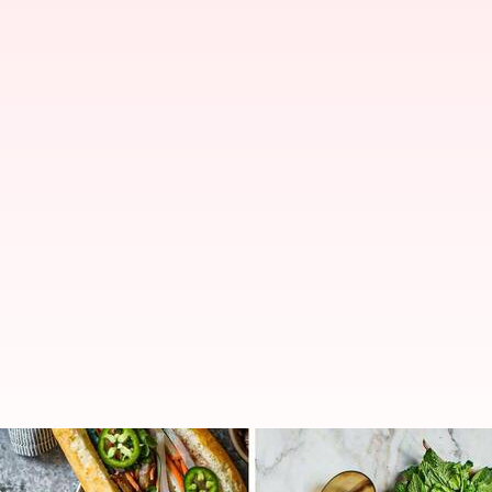
5 resep jajanan kaki lima Vietna