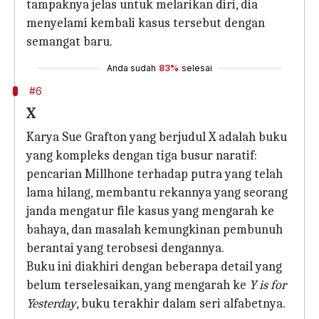
tampaknya jelas untuk melarikan diri, dia
menyelami kembali kasus tersebut dengan
semangat baru.
Anda sudah
83%
selesai
#6
X
Karya Sue Grafton yang berjudul X adalah buku
yang kompleks dengan tiga busur naratif:
pencarian Millhone terhadap putra yang telah
lama hilang, membantu rekannya yang seorang
janda mengatur file kasus yang mengarah ke
bahaya, dan masalah kemungkinan pembunuh
berantai yang terobsesi dengannya.
Buku ini diakhiri dengan beberapa detail yang
belum terselesaikan, yang mengarah ke
Y is for
Yesterday
, buku terakhir dalam seri alfabetnya.