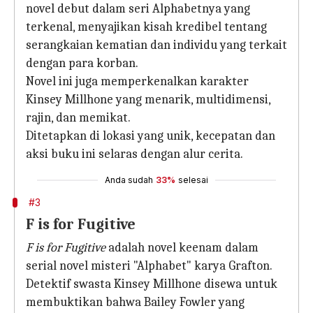
novel debut dalam seri Alphabetnya yang
terkenal, menyajikan kisah kredibel tentang
serangkaian kematian dan individu yang terkait
dengan para korban.
Novel ini juga memperkenalkan karakter
Kinsey Millhone yang menarik, multidimensi,
rajin, dan memikat.
Ditetapkan di lokasi yang unik, kecepatan dan
aksi buku ini selaras dengan alur cerita.
Anda sudah
33%
selesai
#3
F is for Fugitive
F is for Fugitive
adalah novel keenam dalam
serial novel misteri "Alphabet" karya Grafton.
Detektif swasta Kinsey Millhone disewa untuk
membuktikan bahwa Bailey Fowler yang