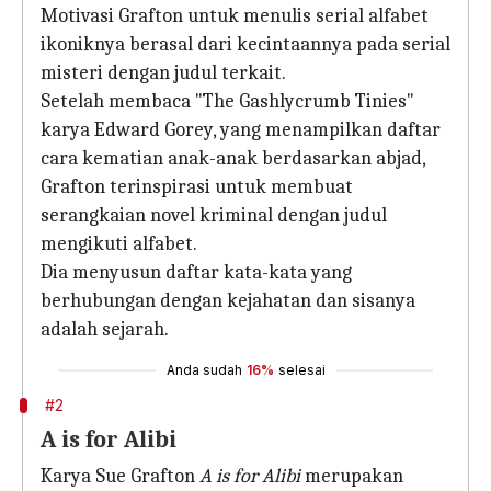
Motivasi Grafton untuk menulis serial alfabet
ikoniknya berasal dari kecintaannya pada serial
misteri dengan judul terkait.
Setelah membaca "The Gashlycrumb Tinies"
karya Edward Gorey, yang menampilkan daftar
cara kematian anak-anak berdasarkan abjad,
Grafton terinspirasi untuk membuat
serangkaian novel kriminal dengan judul
mengikuti alfabet.
Dia menyusun daftar kata-kata yang
berhubungan dengan kejahatan dan sisanya
adalah sejarah.
Anda sudah
16%
selesai
#2
A is for Alibi
Karya Sue Grafton
A is for Alibi
merupakan