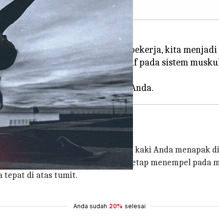
erti yang sering terjadi selama bekerja, kita menjad
si untuk memberikan efek positif pada sistem musku
ah ini.
ntang. Tekuk lutut Anda dan jadikan kaki Anda menapak di 
a kepala, leher, bahu, dan lengan tetap menempel pada m
 tepat di atas tumit.
Anda sudah
20%
selesai