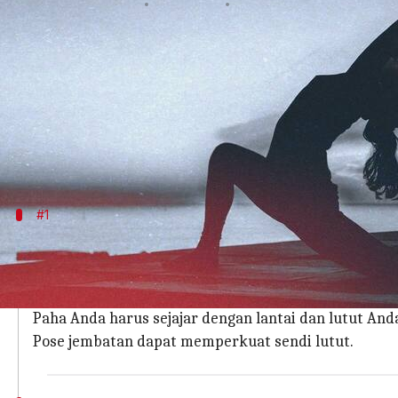
menulis
Aug 18, 2023
12:28 pm
Taufiq Al Jufri
Apa ceritanya
Ketika kita kita duduk untuk waktu yang lama, sep
Hampir semua bentuk latihan yoga memiliki poten
tertentu dapat secara langsung menargetkan masal
#1
Setu Bandhasana (pose jembatan)
Berbaringlah di atas matras yoga dengan posisi tele
Angkat pinggang Anda secara perlahan sambil menjag
Paha Anda harus sejajar dengan lantai dan lutut Anda
Pose jembatan dapat memperkuat sendi lutut.