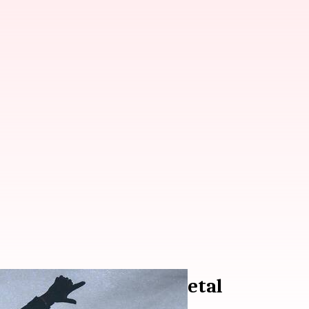
angguan muskuloskeletal