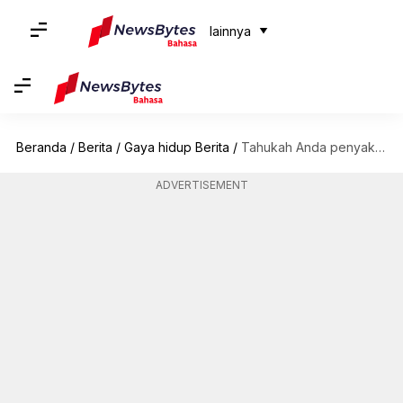
lainnya
Beranda
/
Berita
/
Gaya hidup Berita
/
Tahukah Anda penyakit-penyakit yang aneh tapi nyata ini
ADVERTISEMENT