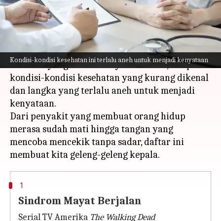
menulis
Mar 13, 2023
11:50 am
Taufiq Al Jufri
Apa ceritanya
Dunia ini tempat yang gila dan bukan hanya
Kondisi-kondisi kesehatan ini terlalu aneh untuk menjadi kenyataan
manusia yang membuatnya demikian, tetapi
kondisi-kondisi kesehatan yang kurang dikenal
dan langka yang terlalu aneh untuk menjadi
kenyataan.
Dari penyakit yang membuat orang hidup
merasa sudah mati hingga tangan yang
mencoba mencekik tanpa sadar, daftar ini
1
Sindrom Mayat Berjalan
Serial TV Amerika
The Walking Dead