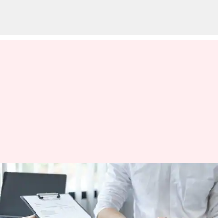
Tahukah Anda penyakit-
penyakit yang aneh tapi nyata
ini