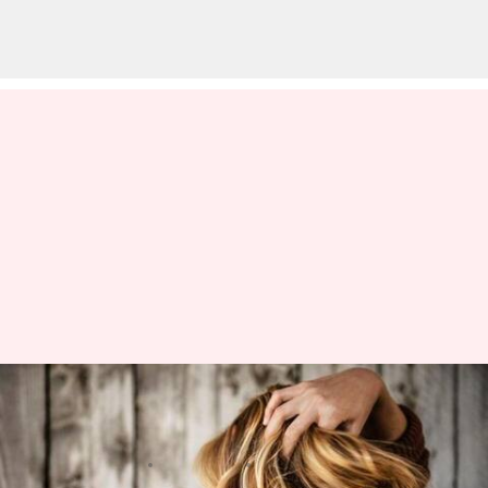
5 Pengobatan Rumahan Untuk
Menghilangkan Ketombe
menulis
Apr 28, 2023
01:45 pm
Handoko