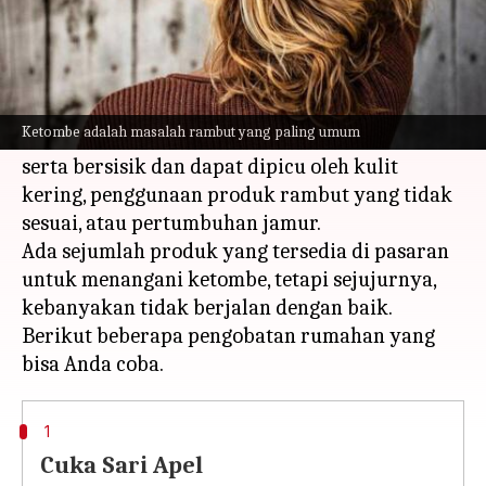
Apa ceritanya
Ketombe adalah masalah rambut yang paling
umum.
Ketombe adalah masalah rambut yang paling umum
Kondisi ini menyebabkan kulit kepala gatal
serta bersisik dan dapat dipicu oleh kulit
kering, penggunaan produk rambut yang tidak
sesuai, atau pertumbuhan jamur.
Ada sejumlah produk yang tersedia di pasaran
untuk menangani ketombe, tetapi sejujurnya,
kebanyakan tidak berjalan dengan baik.
Berikut beberapa pengobatan rumahan yang
1
Cuka Sari Apel