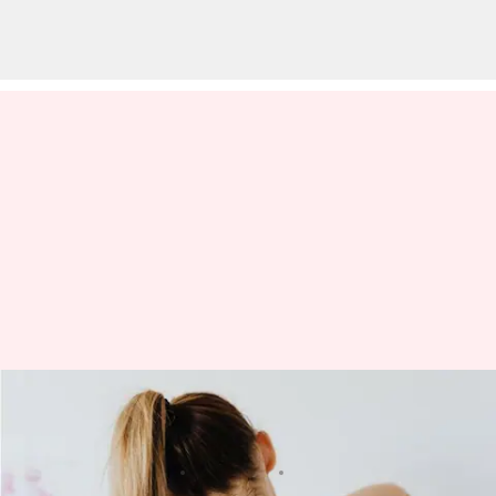
Cobalah pengobatan rumah
alami ini untuk sakit leher
menulis
Jun 13, 2023
02:20 pm
Taufiq Al Jufri