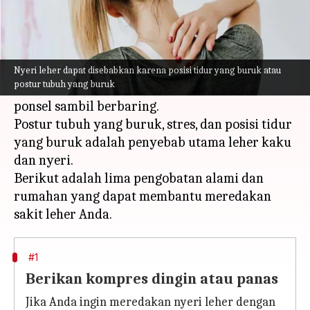
Apa ceritanya
Nyeri leher adalah masalah umum saat ini
karena kita duduk di depan laptop selama
Nyeri leher dapat disebabkan karena posisi tidur yang buruk atau
postur tubuh yang buruk
berjam-jam di kantor atau tetap terpaku pada
ponsel sambil berbaring.
Postur tubuh yang buruk, stres, dan posisi tidur
yang buruk adalah penyebab utama leher kaku
dan nyeri.
Berikut adalah lima pengobatan alami dan
rumahan yang dapat membantu meredakan
#1
Berikan kompres dingin atau panas
Jika Anda ingin meredakan nyeri leher dengan